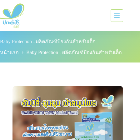
Baby Protection - ผลิตภัณฑ์ป้องกันสำหรับเด็ก
หน้าแรก
Baby Protection - ผลิตภัณฑ์ป้องกันสำหรับเด็ก