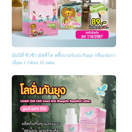
อัมบิลี่ ชิ่วชิ่ว มัสคีโท สติ๊กเกอร์แปะกันยุง กลิ่นเจอรา
เนียม 1 กล่อง 10 แผ่น