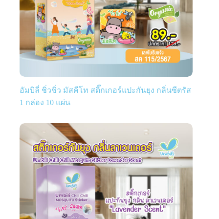
อัมบิลี่ ชิ่วชิ่ว มัสคีโท สติ๊กเกอร์แปะกันยุง กลิ่นซีตรัส
1 กล่อง 10 แผ่น