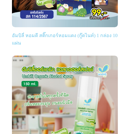
อัมบิลี่ หอมดี สติ๊กเกอร์หอมแดง (กู๊ดไนท์) 1 กล่อง 10
แผ่น