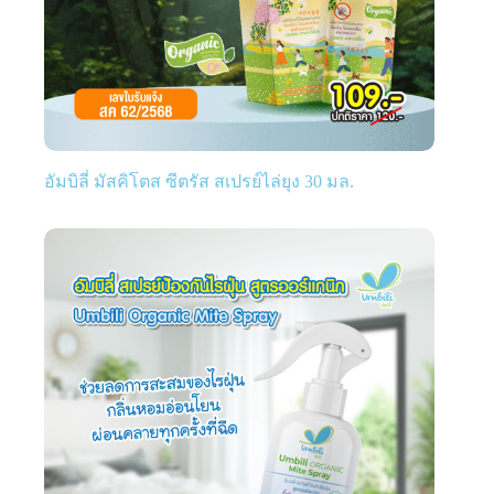
อัมบิลี่ มัสคิโตส ซีตรัส สเปรย์ไล่ยุง 30 มล.