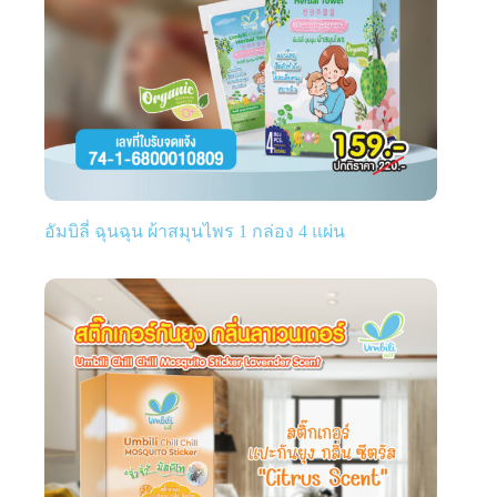
อัมบิลี่ ฉุนฉุน ผ้าสมุนไพร 1 กล่อง 4 แผ่น