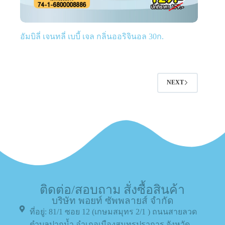
อัมบิลี่ เจนทลี่ เบบี้ เจล กลิ่นออริจินอล 30ก.
NEXT
ติดต่อ/สอบถาม สั่งซื้อสินค้า
บริษัท พอยท์ ซัพพลายส์ จำกัด
ที่อยู่: 81/1 ซอย 12 (เกษมสมุทร 2/1 ) ถนนสายลวด
ตำบลปากน้ำ อำเภอเมืองสมุทรปราการ จังหวัด