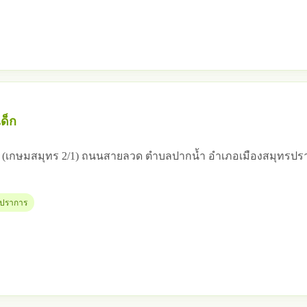
ด็ก
 12 (เกษมสมุทร 2/1) ถนนสายลวด ตำบลปากน้ำ อำเภอเมืองสมุทรป
ทรปราการ