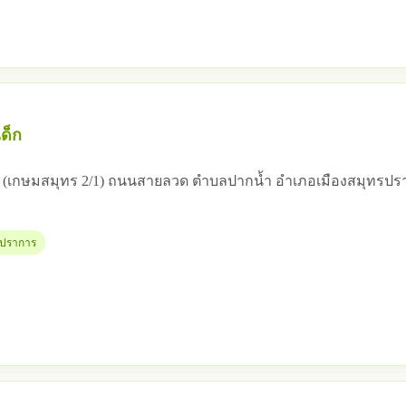
ด็ก
 12 (เกษมสมุทร 2/1) ถนนสายลวด ตำบลปากน้ำ อำเภอเมืองสมุทรป
ทรปราการ