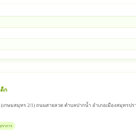
ด็ก
 12 (เกษมสมุทร 2/1) ถนนสายลวด ตำบลปากน้ำ อำเภอเมืองสมุทรป
ทรปราการ