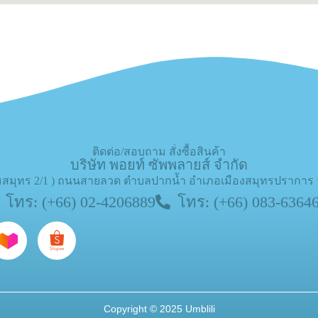
ติดต่อ/สอบถาม สั่งซื้อสินค้า
บริษัท พอยท์ ซัพพลายส์ จำกัด
(เกษมสมุทร 2/1 ) ถนนสายลวด ตำบลปากน้ำ อำเภอเมืองสมุทรปราการ
โทร: (+66) 02-4206889
โทร: (+66) 083-6364
Copyright © 202
5 Umblili