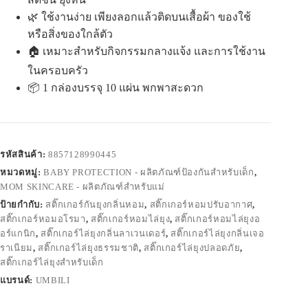
🌿 ใช้งานง่าย เพียงลอกแล้วติดบนเสื้อผ้า ของใช้
หรือสิ่งของใกล้ตัว
🏠 เหมาะสำหรับกิจกรรมกลางแจ้ง และการใช้งาน
ในครอบครัว
📦 1 กล่องบรรจุ 10 แผ่น พกพาสะดวก
รหัสสินค้า:
8857128990445
หมวดหมู่:
BABY PROTECTION - ผลิตภัณฑ์ป้องกันสำหรับเด็ก
,
MOM SKINCARE - ผลิตภัณฑ์สำหรับแม่
ป้ายกำกับ:
สติ๊กเกอร์กันยุงกลิ่นหอม
,
สติ๊กเกอร์หอมปรับอากาศ
,
สติ๊กเกอร์หอมอโรมา
,
สติ๊กเกอร์หอมไล่ยุง
,
สติ๊กเกอร์หอมไล่ยุงอ
อร์แกนิก
,
สติ๊กเกอร์ไล่ยุงกลิ่นลาเวนเดอร์
,
สติ๊กเกอร์ไล่ยุงกลิ่นเจอ
ราเนียม
,
สติ๊กเกอร์ไล่ยุงธรรมชาติ
,
สติ๊กเกอร์ไล่ยุงปลอดภัย
,
สติ๊กเกอร์ไล่ยุงสำหรับเด็ก
แบรนด์:
UMBILI