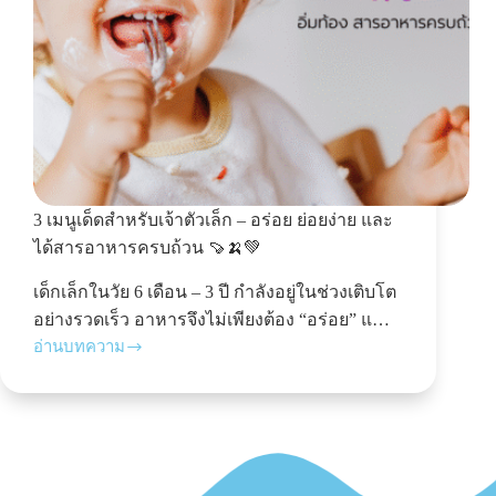
3 เมนูเด็ดสำหรับเจ้าตัวเล็ก – อร่อย ย่อยง่าย และ
ได้สารอาหารครบถ้วน 🍠🍌💚
เด็กเล็กในวัย 6 เดือน – 3 ปี กำลังอยู่ในช่วงเติบโต
อย่างรวดเร็ว อาหารจึงไม่เพียงต้อง “อร่อย” แ…
อ่านบทความ