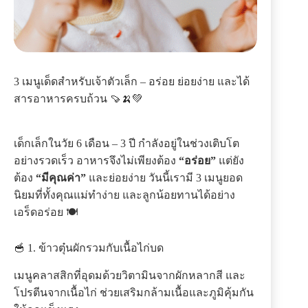
3 เมนูเด็ดสำหรับเจ้าตัวเล็ก – อร่อย ย่อยง่าย และได้
สารอาหารครบถ้วน 🍠🍌💚
เด็กเล็กในวัย 6 เดือน – 3 ปี กำลังอยู่ในช่วงเติบโต
อย่างรวดเร็ว อาหารจึงไม่เพียงต้อง
“อร่อย”
แต่ยัง
ต้อง
“มีคุณค่า”
และย่อยง่าย วันนี้เรามี 3 เมนูยอด
นิยมที่ทั้งคุณแม่ทำง่าย และลูกน้อยทานได้อย่าง
เอร็ดอร่อย 🍽️
🥣 1. ข้าวตุ๋นผักรวมกับเนื้อไก่บด
เมนูคลาสสิกที่อุดมด้วยวิตามินจากผักหลากสี และ
โปรตีนจากเนื้อไก่ ช่วยเสริมกล้ามเนื้อและภูมิคุ้มกัน