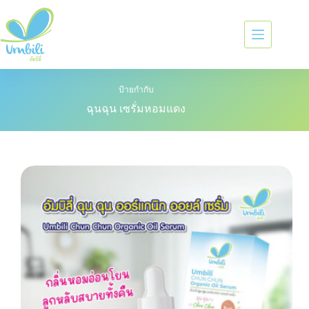
ป้ายกำกับ
ฉุนฉุน เซรั่มหอมแดง