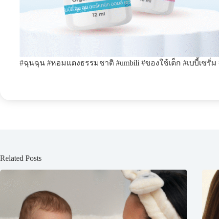
#ฉุนฉุน #หอมแดงธรรมชาติ #umbili #ของใช้เด็ก #เบบี้เซรั่
Related Posts