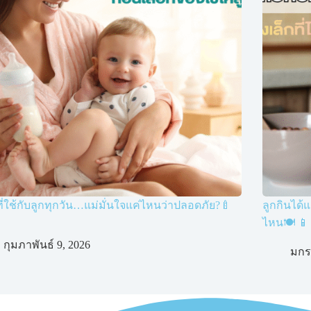
ี่ใช้กับลูกทุกวัน…แม่มั่นใจแค่ไหนว่าปลอดภัย?🍼
ลูกกินได้แ
ไหน🍽️ 📱
กุมภาพันธ์ 9, 2026
มกร