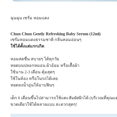
ฉุนฉุน เซรั่ม หอมแดง
Chun Chun Gently Refreshing Baby Serum (12ml)
เซรั่มหอมแดงธรรมชาติ กลิ่นหอมอ่อนๆ
ใช้ได้ตั้งแต่แรกเกิด
หอมสดชื่น สบายๆ ได้ทุกวัย
หยดบนปลอกหมอน ผ้าอ้อม หรือเสื้อผ้า
ใช้นาน 2-3 เดือน คุ้มสุดๆ
ใช้ในห้อง หรือในรถได้เลย
หยดลงน้ำอุ่นให้อาบฟินๆ
เด็ก 6 เดือนขึ้นไปสามารถใช้แตะสัมผัสผิวได้ (บริเวณที่คุณแม
ขวดเดียวใช้ได้หลายแบบ สะดวกสุดๆ!