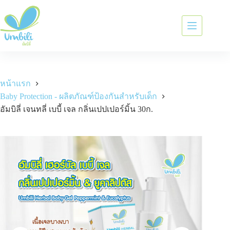
หน้าแรก
Baby Protection - ผลิตภัณฑ์ป้องกันสำหรับเด็ก
อัมบิลี่ เจนทลี่ เบบี้ เจล กลิ่นเปปเปอร์มิ้น 30ก.