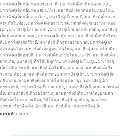
มหาหิงคุ์เด็กกลิ่นหอมธรรมชาติ
,
มหาหิงคุ์เด็กกลิ่นหอมละมุน
,
มหาหิงคุ์เด็กกลิ่นหอมสมุนไพร
,
มหาหิงคุ์เด็กกลิ่นหอมอ่อนโยน
,
มหาหิงคุ์เด็กกลิ่นอ่อนโยน
,
มหาหิงคุ์เด็กขายดี
,
มหาหิงคุ์เด็กช่วย
ลดแก๊สในท้อง
,
มหาหิงคุ์เด็กธรรมชาติ
,
มหาหิงคุ์เด็กบรรเทาท้อง
เฟ้อ
,
มหาหิงคุ์เด็กปลอดภัย
,
มหาหิงคุ์เด็กปลอดภัยต่อผิว
,
มหาหิงคุ์
เด็กปลอดภัยผ่านอย
,
มหาหิงคุ์เด็กฟู้ดเกรด
,
มหาหิงคุ์เด็กยี่ห้อไหน
ดี
,
มหาหิงคุ์เด็กรีวิวดี
,
มหาหิงคุ์เด็กสูตรธรรมชาติ
,
มหาหิงคุ์เด็ก
สูตรสมุนไพร
,
มหาหิงคุ์เด็กสูตรอ่อนโยน
,
มหาหิงคุ์เด็กออร์แกนิก
,
มหาหิงคุ์เด็กอัมบิลี่
,
มหาหิงคุ์เด็กแม่มือใหม่แนะนำ
,
มหาหิงคุ์เด็ก
แรกเกิด
,
มหาหิงคุ์เด็กใช้ได้ทุกวัน
,
มหาหิงคุ์เด็กไม่ฉุน
,
มหาหิงคุ์
เด็กไม่มีสารเคมี
,
มหาหิงคุ์เด็กไม่มีแอลกอฮอล์
,
มหาหิงคุ์เด็กไม่
ระคายเคือง
,
ยามหาหิงคุ์ทารก
,
ยามหาหิงคุ์เด็ก
,
ยามหาหิงคุ์เด็ก
กลิ่นหอม
,
ยามหาหิงคุ์เด็กช่วยให้ผ่อนคลาย
,
ยามหาหิงคุ์เด็ก
ธรรมชาติ
,
ยามหาหิงคุ์เด็กปลอดภัย
,
ยามหาหิงคุ์เด็กลดอาการท้อง
อืด
,
ยามหาหิงคุ์เด็กออร์แกนิก
,
ยามหาหิงคุ์เด็กแรกเกิด
,
ยามหา
หิงคุ์เด็กไม่ระคายเคือง
,
วิธีใช้มหาหิงคุ์กับลูกน้อย
,
สมุนไพร
บรรเทาท้องอืดเด็ก
,
อัมบิลี่ มหาหิงคุ์เด็ก
,
เจลมหาหิงคุ์เด็ก
แบรนด์:
UMBILI