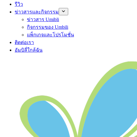
รีวิว
ข่าวสารและกิจกรรม
ข่าวสาร Umibli
กิจกรรมของ Umbili
แพ็กเกจและโปรโมชั่น
ติดต่อเรา
อัมบิลี่ใกล้ฉัน