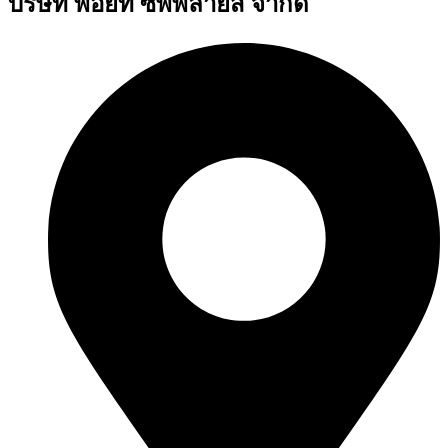
บริษัท พอยท์ ซัพพลายส์ จำกัด