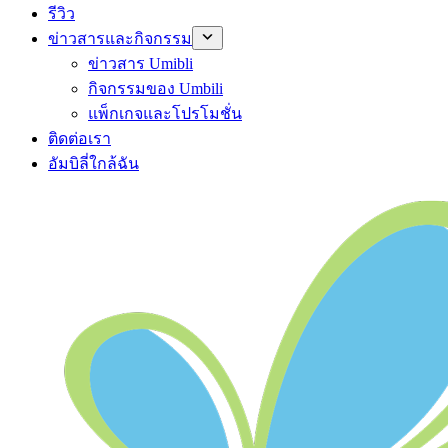
รีวิว
ข่าวสารและกิจกรรม
ข่าวสาร Umibli
กิจกรรมของ Umbili
แพ็กเกจและโปรโมชั่น
ติดต่อเรา
อัมบิลี่ใกล้ฉัน