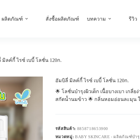
ผลิตภัณฑ์
สั่งซื้อผลิตภัณฑ์
บทความ
รีวิว
ี่ มิลค์กี้ ไรซ์ เบบี้ โลชั่น 120ก.
อัมบิลี่ มิลค์กี้ ไรซ์ เบบี้ โลชั่น 120ก.
🌟 โลชั่นบำรุงผิวเด็ก เนื้อบางเบา เกลี
สกัดน้ำนมข้าว 🌟 กลิ่นหอมอ่อนละมุน ใช้
รหัสสินค้า:
8858718653900
หมวดหมู่:
BABY SKINCARE - ผลิตภัณฑ์บำรุง