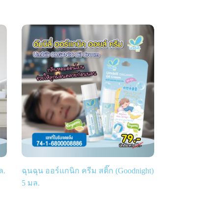
ล.
ฉุนฉุน ออร์แกนิก ครีม สติ๊ก (Goodnight)
5 มล.