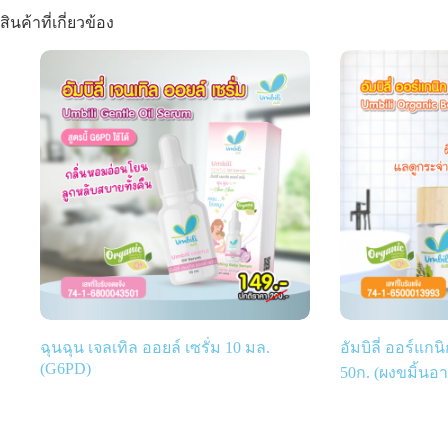
สินค้าที่เกี่ยวข้อง
ฉุนฉุน เจลเทิล ออยล์ เซรั่ม 10 มล.
อัมบิลี่ ออร์แกน
(G6PD)
50ก. (ผงขมิ้นอา