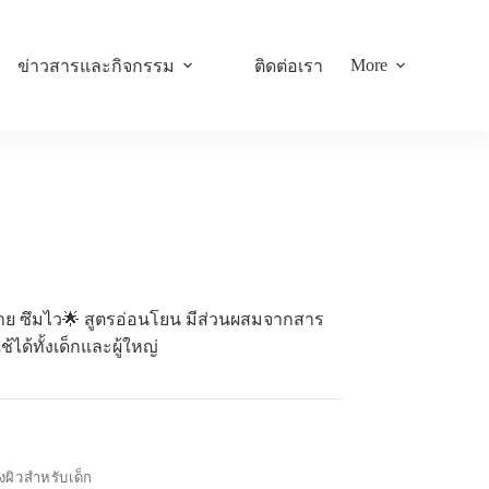
More
ข่าวสารและกิจกรรม
ติดต่อเรา
่ยง่าย ซึมไว🌟 สูตรอ่อนโยน มีส่วนผสมจากสาร
ได้ทั้งเด็กและผู้ใหญ่
ผิวสำหรับเด็ก