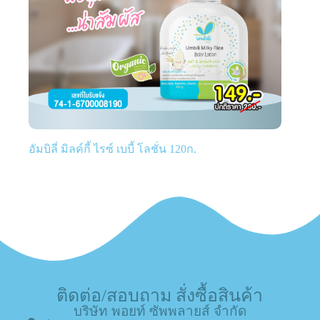
อัมบิลี่ มิลค์กี้ ไรซ์ เบบี้ โลชั่น 120ก.
ติดต่อ/สอบถาม สั่งซื้อสินค้า
บริษัท พอยท์ ซัพพลายส์ จำกัด