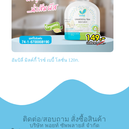
อัมบิลี่ มิลค์กี้ ไรซ์ เบบี้ โลชั่น 120ก.
ติดต่อ/สอบถาม สั่งซื้อสินค้า
บริษัท พอยท์ ซัพพลายส์ จำกัด