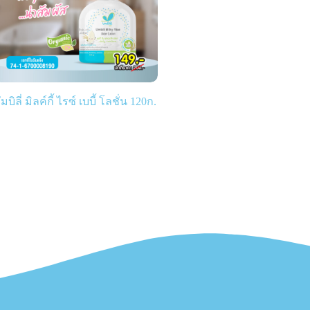
ัมบิลี่ มิลค์กี้ ไรซ์ เบบี้ โลชั่น 120ก.