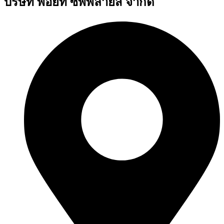
บริษัท พอยท์ ซัพพลายส์ จำกัด