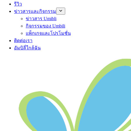
รีวิว
ข่าวสารและกิจกรรม
ข่าวสาร Umibli
กิจกรรมของ Umbili
แพ็กเกจและโปรโมชั่น
ติดต่อเรา
อัมบิลี่ใกล้ฉัน