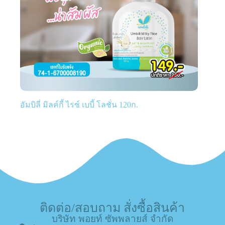
อัมบิลี่ มิลค์กี้ ไรซ์ เบบี้ โลชั่น 120ก.
ติดต่อ/สอบถาม สั่งซื้อสินค้า
บริษัท พอยท์ ซัพพลายส์ จำกัด