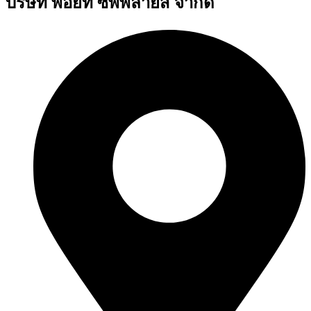
บริษัท พอยท์ ซัพพลายส์ จำกัด