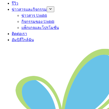
รีวิว
ข่าวสารและกิจกรรม
ข่าวสาร Umibli
กิจกรรมของ Umbili
แพ็กเกจและโปรโมชั่น
ติดต่อเรา
อัมบิลี่ใกล้ฉัน