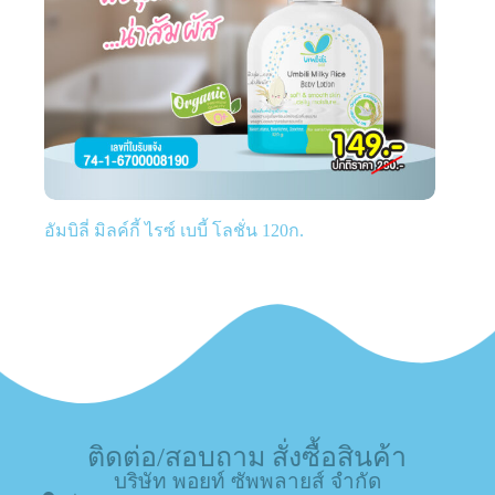
อัมบิลี่ มิลค์กี้ ไรซ์ เบบี้ โลชั่น 120ก.
ติดต่อ/สอบถาม สั่งซื้อสินค้า
บริษัท พอยท์ ซัพพลายส์ จำกัด