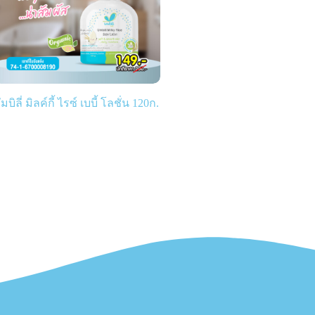
ัมบิลี่ มิลค์กี้ ไรซ์ เบบี้ โลชั่น 120ก.