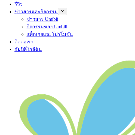
รีวิว
ข่าวสารและกิจกรรม
ข่าวสาร Umibli
กิจกรรมของ Umbili
แพ็กเกจและโปรโมชั่น
ติดต่อเรา
อัมบิลี่ใกล้ฉัน