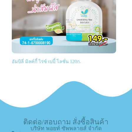
อัมบิลี่ มิลค์กี้ ไรซ์ เบบี้ โลชั่น 120ก.
ติดต่อ/สอบถาม สั่งซื้อสินค้า
บริษัท พอยท์ ซัพพลายส์ จำกัด