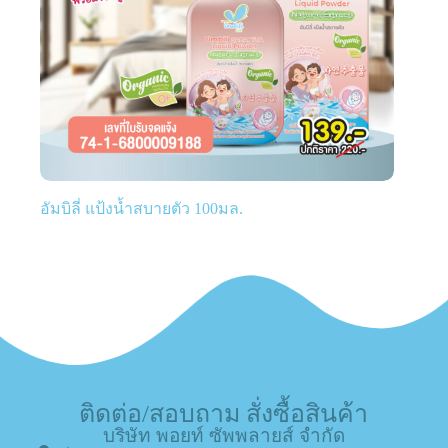
อัมบิลี่ แป้งน้ำสบายตัว 100มล.
ติดต่อ/สอบถาม สั่งซื้อสินค้า
บริษัท พอยท์ ซัพพลายส์ จำกัด