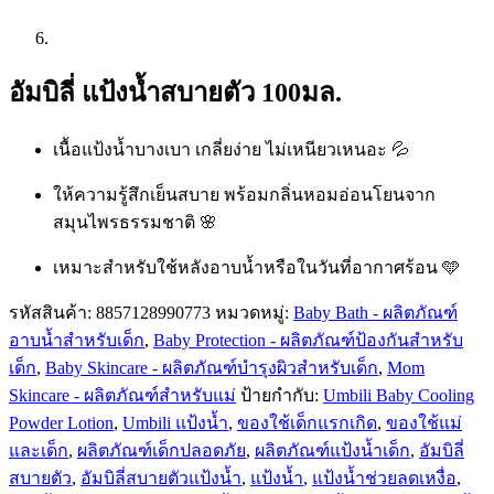
อัมบิลี่ แป้งน้ำสบายตัว 100มล.
เนื้อแป้งน้ำบางเบา เกลี่ยง่าย ไม่เหนียวเหนอะ 💦
ให้ความรู้สึกเย็นสบาย พร้อมกลิ่นหอมอ่อนโยนจาก
สมุนไพรธรรมชาติ 🌸
เหมาะสำหรับใช้หลังอาบน้ำหรือในวันที่อากาศร้อน 🩵
รหัสสินค้า:
8857128990773
หมวดหมู่:
Baby Bath - ผลิตภัณฑ์
อาบน้ำสำหรับเด็ก
,
Baby Protection - ผลิตภัณฑ์ป้องกันสำหรับ
เด็ก
,
Baby Skincare - ผลิตภัณฑ์บำรุงผิวสำหรับเด็ก
,
Mom
Skincare - ผลิตภัณฑ์สำหรับแม่
ป้ายกำกับ:
Umbili Baby Cooling
Powder Lotion
,
Umbili แป้งน้ำ
,
ของใช้เด็กแรกเกิด
,
ของใช้แม่
และเด็ก
,
ผลิตภัณฑ์เด็กปลอดภัย
,
ผลิตภัณฑ์แป้งน้ำเด็ก
,
อัมบิลี่
สบายตัว
,
อัมบิลี่สบายตัวแป้งน้ำ
,
แป้งน้ำ
,
แป้งน้ำช่วยลดเหงื่อ
,