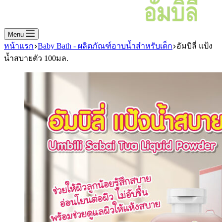
Menu
หน้าแรก
Baby Bath - ผลิตภัณฑ์อาบน้ำสำหรับเด็ก
อัมบิลี่ แป้ง
น้ำสบายตัว 100มล.