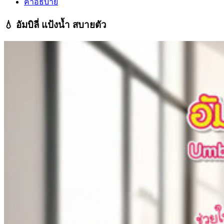
คำอธิบาย
💧 อัมบิลี่ แป้งน้ำ สบายตัว