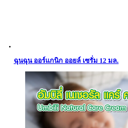
ฉุนฉุน ออร์แกนิก ออยล์ เซรั่ม 12 มล.