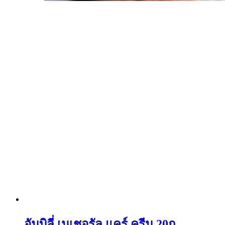
อัมบิลี่ เนเชอรัล แคร์ ครีม 20ก.