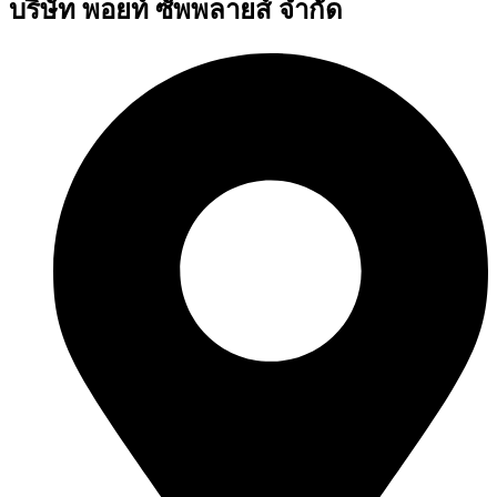
บริษัท พอยท์ ซัพพลายส์ จำกัด