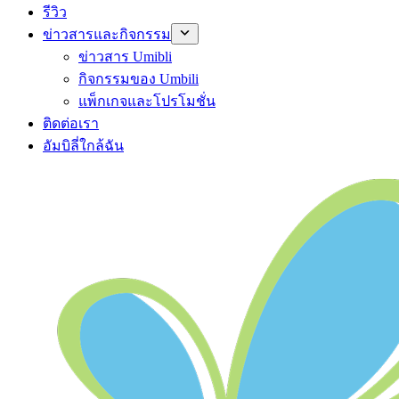
รีวิว
ข่าวสารและกิจกรรม
ข่าวสาร Umibli
กิจกรรมของ Umbili
แพ็กเกจและโปรโมชั่น
ติดต่อเรา
อัมบิลี่ใกล้ฉัน