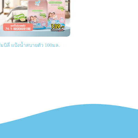
ัมบิลี่ แป้งน้ำสบายตัว 100มล.