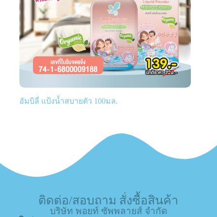
อัมบิลี่ แป้งน้ำสบายตัว 100มล.
ติดต่อ/สอบถาม สั่งซื้อสินค้า
บริษัท พอยท์ ซัพพลายส์ จำกัด