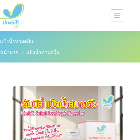
แป้งน้ำทาผดผื่น
หน้าแรก
แป้งน้ำทาผดผื่น