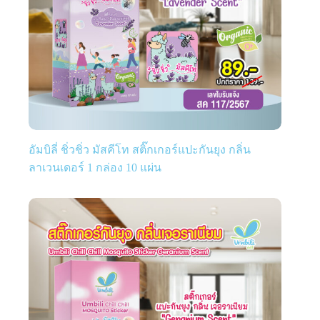
อัมบิลี่ ชิ่วชิ่ว มัสคีโท สติ๊กเกอร์แปะกันยุง กลิ่น
ลาเวนเดอร์ 1 กล่อง 10 แผ่น