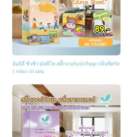
อัมบิลี่ ชิ่วชิ่ว มัสคีโท สติ๊กเกอร์แปะกันยุง กลิ่นซีตรัส
1 กล่อง 10 แผ่น