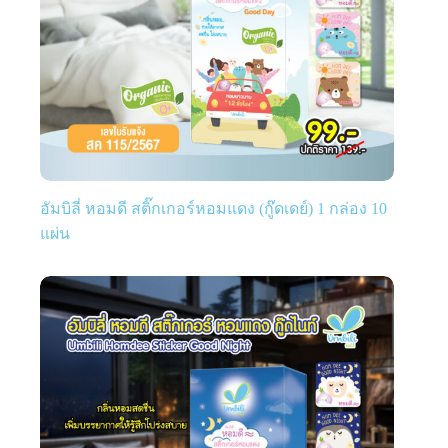
อัมบิลี่ หอมดี สติ๊กเกอร์หอมแดง (กู๊ดเดย์) 1 กล่อง 10
แผ่น