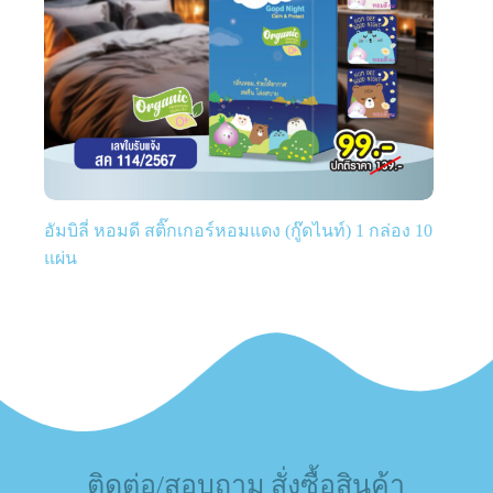
อัมบิลี่ หอมดี สติ๊กเกอร์หอมแดง (กู๊ดไนท์) 1 กล่อง 10
แผ่น
ติดต่อ/สอบถาม สั่งซื้อสินค้า