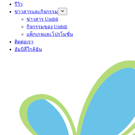
รีวิว
ข่าวสารและกิจกรรม
ข่าวสาร Umibli
กิจกรรมของ Umbili
แพ็กเกจและโปรโมชั่น
ติดต่อเรา
อัมบิลี่ใกล้ฉัน