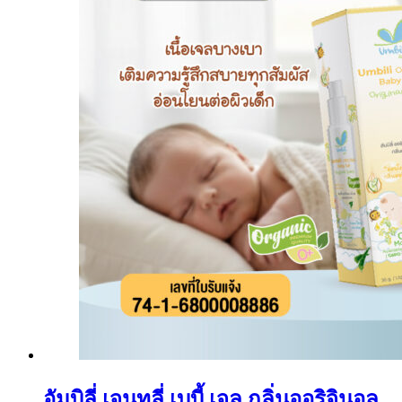
อัมบิลี่ เจนทลี่ เบบี้ เจล กลิ่นออริจินอล