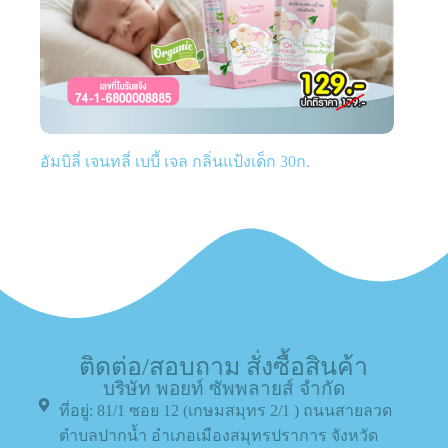
อัมบิลี่ เจนทลี่ เบบี้ เจล กลิ่นแป้งเด็ก 30ก.
ติดต่อ/สอบถาม สั่งซื้อสินค้า
บริษัท พอยท์ ซัพพลายส์ จำกัด
ที่อยู่: 81/1 ซอย 12 (เกษมสมุทร 2/1 ) ถนนสายลวด
ตำบลปากน้ำ อำเภอเมืองสมุทรปราการ จังหวัด