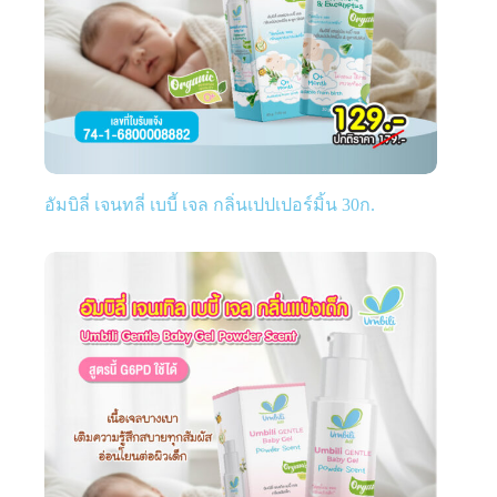
อัมบิลี่ เจนทลี่ เบบี้ เจล กลิ่นเปปเปอร์มิ้น 30ก.