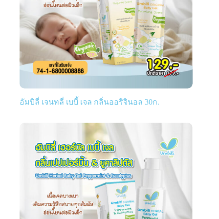
อัมบิลี่ เจนทลี่ เบบี้ เจล กลิ่นออริจินอล 30ก.