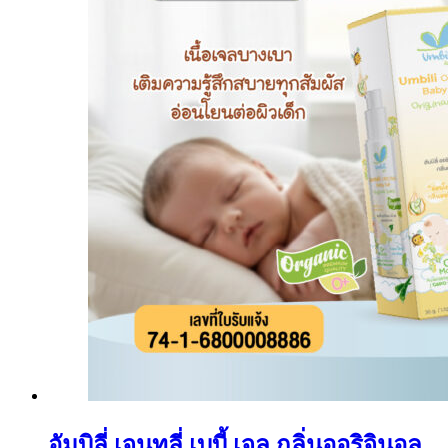
อัมบิลี่ เจนทลี่ เบบี้ เจล กลิ่นออริจินอล