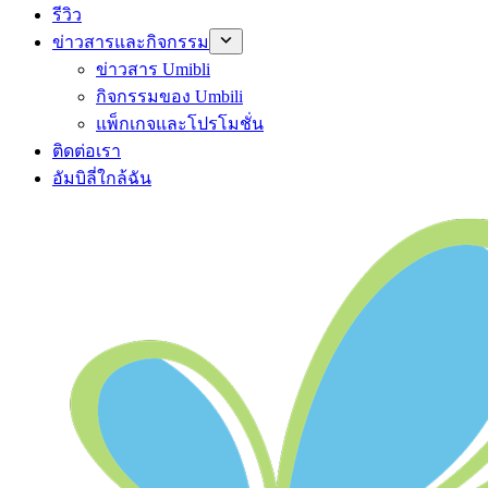
รีวิว
ข่าวสารและกิจกรรม
ข่าวสาร Umibli
กิจกรรมของ Umbili
แพ็กเกจและโปรโมชั่น
ติดต่อเรา
อัมบิลี่ใกล้ฉัน