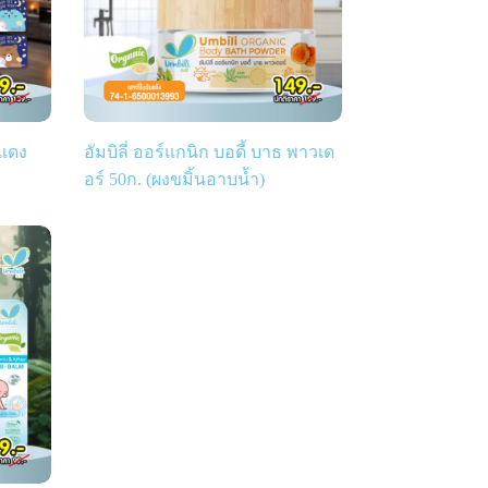
มแดง
อัมบิลี่ ออร์แกนิก บอดี้ บาธ พาวเด
อร์ 50ก. (ผงขมิ้นอาบน้ำ)