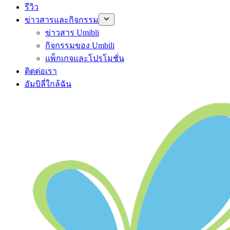
รีวิว
ข่าวสารและกิจกรรม
ข่าวสาร Umibli
กิจกรรมของ Umbili
แพ็กเกจและโปรโมชั่น
ติดต่อเรา
อัมบิลี่ใกล้ฉัน