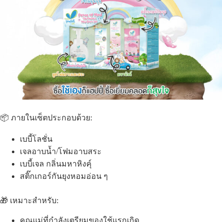
📦 ภายในเซ็ตประกอบด้วย:
เบบี้โลชั่น
เจลอาบน้ำ/โฟมอาบสระ
เบบี้เจล กลิ่นมหาหิงคุ์
สติ๊กเกอร์กันยุงหอมอ่อน ๆ
🎁 เหมาะสำหรับ:
คุณแม่ที่กำลังเตรียมของใช้แรกเกิด