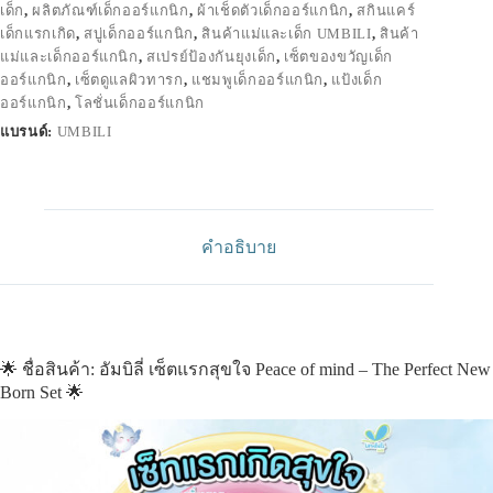
เด็ก
,
ผลิตภัณฑ์เด็กออร์แกนิก
,
ผ้าเช็ดตัวเด็กออร์แกนิก
,
สกินแคร์
เด็กแรกเกิด
,
สบู่เด็กออร์แกนิก
,
สินค้าแม่และเด็ก UMBILI
,
สินค้า
แม่และเด็กออร์แกนิก
,
สเปรย์ป้องกันยุงเด็ก
,
เซ็ตของขวัญเด็ก
ออร์แกนิก
,
เซ็ตดูแลผิวทารก
,
แชมพูเด็กออร์แกนิก
,
แป้งเด็ก
ออร์แกนิก
,
โลชั่นเด็กออร์แกนิก
แบรนด์:
UMBILI
คำอธิบาย
🌟 ชื่อสินค้า: อัมบิลี่ เซ็ตแรกสุขใจ Peace of mind – The Perfect New
Born Set 🌟