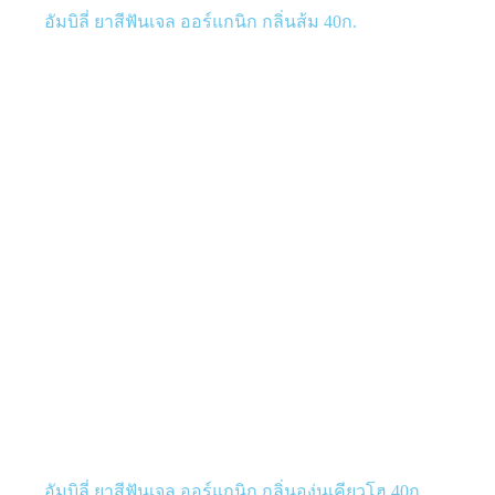
อัมบิลี่ ยาสีฟันเจล ออร์แกนิก กลิ่นส้ม 40ก.
อัมบิลี่ ยาสีฟันเจล ออร์แกนิก กลิ่นองุ่นเคียวโฮ 40ก.