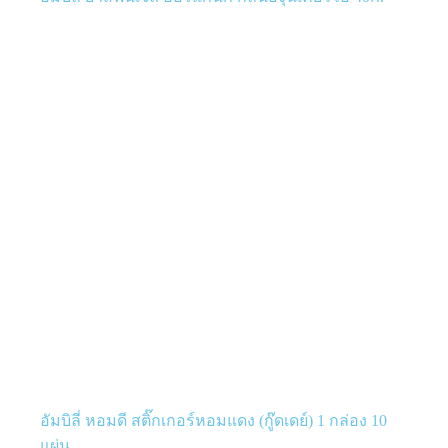
อัมบิลี่ หอมดี สติ๊กเกอร์หอมแดง (กู๊ดเดย์) 1 กล่อง 10
แผ่น