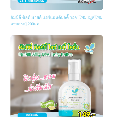
อัมบิลี่ ชิลด์ มายด์ แฮร์แอนด์บอดี้ วอช โฟม [มูสโฟม
อาบสระ] 200มล.