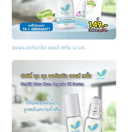
ฉุนฉุน ออร์แกนิก ออยล์ เซรั่ม 12 มล.