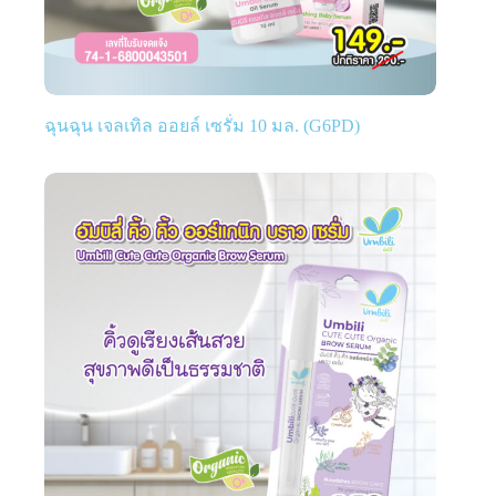
ฉุนฉุน เจลเทิล ออยล์ เซรั่ม 10 มล. (G6PD)