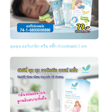
ฉุนฉุน ออร์แกนิก ครีม สติ๊ก (Goodnight) 5 มล.