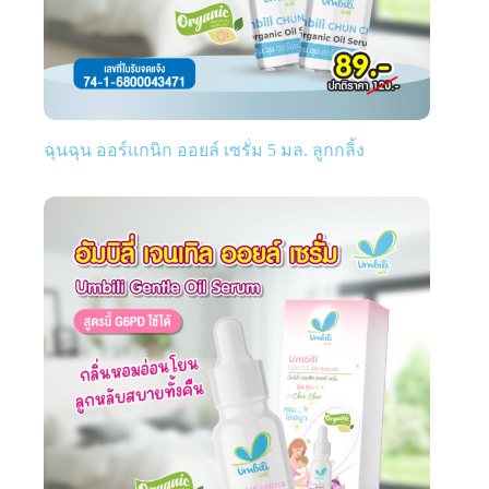
ฉุนฉุน ออร์แกนิก ออยล์ เซรั่ม 5 มล. ลูกกลิ้ง