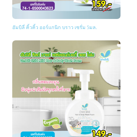
อัมบิลี่ คิ้วคิ้ว ออร์แกนิก บราว เซรั่ม 5มล.