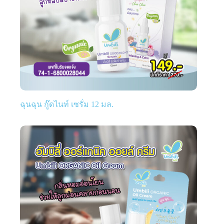
ฉุนฉุน กู๊ดไนท์ เซรั่ม 12 มล.