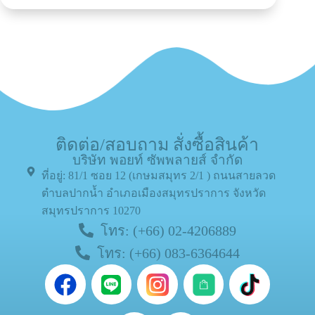
ติดต่อ/สอบถาม สั่งซื้อสินค้า
บริษัท พอยท์ ซัพพลายส์ จำกัด
ที่อยู่: 81/1 ซอย 12 (เกษมสมุทร 2/1 ) ถนนสายลวด
ตำบลปากน้ำ อำเภอเมืองสมุทรปราการ จังหวัด
สมุทรปราการ 10270
โทร: (+66) 02-4206889
โทร: (+66) 083-6364644