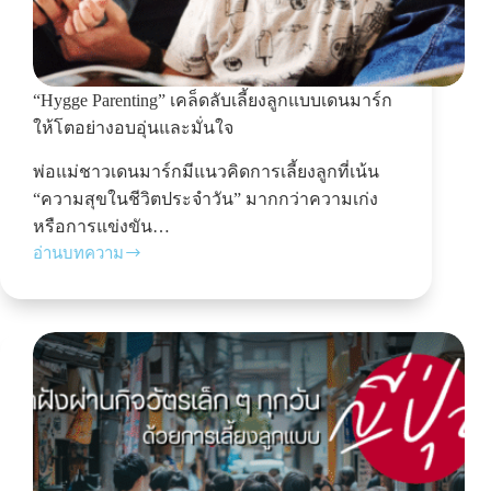
“Hygge Parenting” เคล็ดลับเลี้ยงลูกแบบเดนมาร์ก
ให้โตอย่างอบอุ่นและมั่นใจ
พ่อแม่ชาวเดนมาร์กมีแนวคิดการเลี้ยงลูกที่เน้น
“ความสุขในชีวิตประจำวัน” มากกว่าความเก่ง
หรือการแข่งขัน…
อ่านบทความ