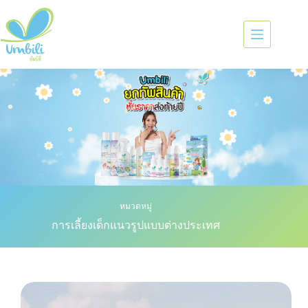
หมวดหมู่
การเลี้ยงเด็กแนวรูปแบบต่างประเทศ