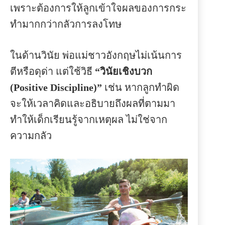
เพราะต้องการให้ลูกเข้าใจผลของการกระ
ทำมากกว่ากลัวการลงโทษ
ในด้านวินัย พ่อแม่ชาวอังกฤษไม่เน้นการ
ตีหรือดุด่า แต่ใช้วิธี
“วินัยเชิงบวก
(Positive Discipline)”
เช่น หากลูกทำผิด
จะให้เวลาคิดและอธิบายถึงผลที่ตามมา
ทำให้เด็กเรียนรู้จากเหตุผล ไม่ใช่จาก
ความกลัว