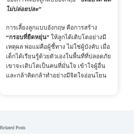
ไม่ปล่อยปละ”
การเลี้ยงลูกแบบอังกฤษ คือการสร้าง
“กรอบที่ยืดหยุ่น”
ให้ลูกได้เติบโตอย่างมี
เหตุผล พ่อแม่คือผู้ชี้ทาง ไม่ใช่ผู้บังคับ เมื่อ
เด็กได้เรียนรู้ด้วยตัวเองในพื้นที่ที่ปลอดภัย
เขาจะเติบโตเป็นคนที่มั่นใจ เข้าใจผู้อื่น
และกล้าคิดกล้าทำอย่างมีจิตใจอ่อนโยน
Related Posts