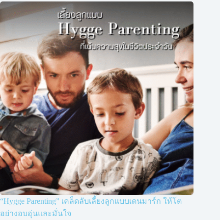
“Hygge Parenting” เคล็ดลับเลี้ยงลูกแบบเดนมาร์ก ให้โต
อย่างอบอุ่นและมั่นใจ