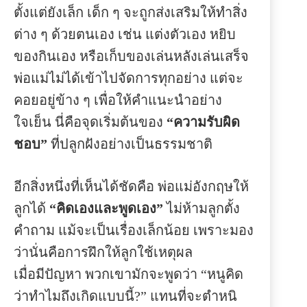
ตั้งแต่ยังเล็ก เด็ก ๆ จะถูกส่งเสริมให้ทำสิ่ง
ต่าง ๆ ด้วยตนเอง เช่น แต่งตัวเอง หยิบ
ของกินเอง หรือเก็บของเล่นหลังเล่นเสร็จ
พ่อแม่ไม่ได้เข้าไปจัดการทุกอย่าง แต่จะ
คอยอยู่ข้าง ๆ เพื่อให้คำแนะนำอย่าง
ใจเย็น นี่คือจุดเริ่มต้นของ
“ความรับผิด
ชอบ”
ที่ปลูกฝังอย่างเป็นธรรมชาติ
อีกสิ่งหนึ่งที่เห็นได้ชัดคือ พ่อแม่อังกฤษให้
ลูกได้
“คิดเองและพูดเอง”
ไม่ห้ามลูกตั้ง
คำถาม แม้จะเป็นเรื่องเล็กน้อย เพราะมอง
ว่านั่นคือการฝึกให้ลูกใช้เหตุผล
เมื่อมีปัญหา พวกเขามักจะพูดว่า “หนูคิด
ว่าทำไมถึงเกิดแบบนี้?” แทนที่จะตำหนิ