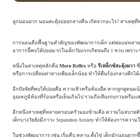
ลูกนอนยาก นอนสะดุ้งบ่อยกลางคืน เกิดจากอะไร? สาเหตุที่พ่อ
การนอนคือพื้นฐานสำคัญของพัฒนาการเด็ก แต่พ่อแม่หลา
อาการนี้พบได้บ่อยมากในเด็กวัยแรกเกิดจนถึง 1 ขวบ เพราะ
หนึ่งในสาเหตุหลักคือ
Moro Reflex
หรือ
รีเฟล็กซ์สะดุ้งผวา
ซ
หรือการเปลี่ยนท่าทางเพียงเล็กน้อย ทำให้ตื่นร้องกลางดึกได้
อีกปัจจัยที่พบได้บ่อยคือ ความหิวหรือท้องอืด หากลูกดูดนม
อุณหภูมิห้องที่ร้อนหรือเย็นเกินไป รวมถึงเสียงรบกวนหรือแ
อีกหนึ่งสาเหตุที่หลายครอบครัวมองข้ามคือ ความไม่สบายตัวจา
เด็กบางวัยยังมีภาวะ Separation Anxiety ทำให้ต้องการความใ
ในช่วงพัฒนาการ เช่น เริ่มคืบ คลาน ตั้งไข่ เด็กมักนอนยากขึ้