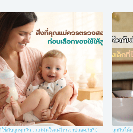
ี่ใช้กับลูกทุกวัน…แม่มั่นใจแค่ไหนว่าปลอดภัย?🍼
ลูกกินได้แ