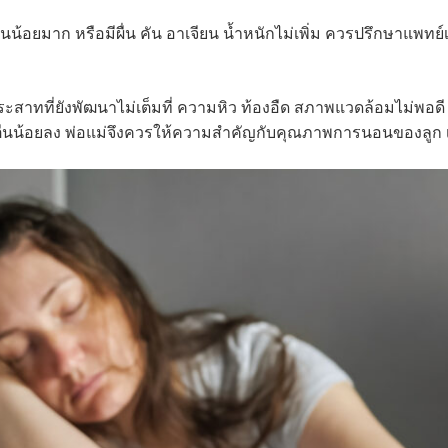
้อยมาก หรือมีผื่น คัน อาเจียน น้ำหนักไม่เพิ่ม ควรปรึกษาแพทย์เพ
ะสาทที่ยังพัฒนาไม่เต็มที่ ความหิว ท้องอืด สภาพแวดล้อมไม่พอด
ตื่นน้อยลง พ่อแม่จึงควรให้ความสำคัญกับคุณภาพการนอนของลูก เพื