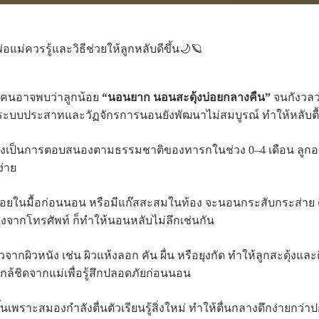
แม่ควรรู้และวิธีช่วยให้ลูกหลับดีขึ้น🌙🪐
ยคนอาจพบว่าลูกน้อย
“นอนยาก นอนสะดุ้งบ่อยกลางคืน”
จนกังวลว่
ระบบประสาทและวัฏจักรการนอนยังพัฒนาไม่สมบูรณ์ ทำให้หลับตื้น
ึ่งเป็นการตอบสนองตามธรรมชาติของทารกในช่วง 0–4 เดือน ลูกอาจส
ง่าย
น้อยในมื้อก่อนนอน หรือมีแก๊สสะสมในท้อง จะนอนกระสับกระส่าย ดิ้
สงจากโทรศัพท์ ก็ทำให้นอนหลับไม่ลึกเช่นกัน
กผิวหนัง เช่น ผิวแห้งลอก คัน ผื่น หรือยุงกัด ทำให้ลูกสะดุ้งและต
กล้ชิดจากแม่เพื่อรู้สึกปลอดภัยก่อนนอน
นเพราะสมองกำลังตื่นตัวเรียนรู้สิ่งใหม่ ทำให้ตื่นกลางดึกง่ายกว่าป