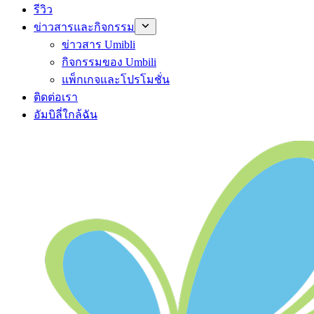
รีวิว
ข่าวสารและกิจกรรม
ข่าวสาร Umibli
กิจกรรมของ Umbili
แพ็กเกจและโปรโมชั่น
ติดต่อเรา
อัมบิลี่ใกล้ฉัน