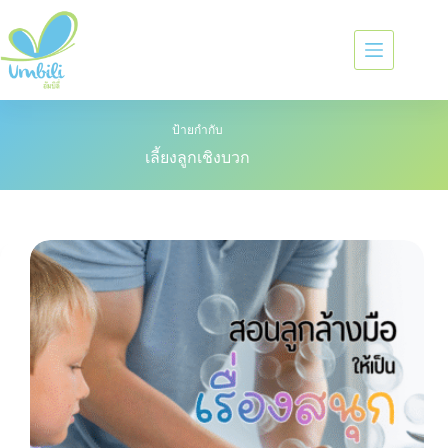
ป้ายกำกับ
เลี้ยงลูกเชิงบวก