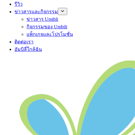
รีวิว
ข่าวสารและกิจกรรม
ข่าวสาร Umibli
กิจกรรมของ Umbili
แพ็กเกจและโปรโมชั่น
ติดต่อเรา
อัมบิลี่ใกล้ฉัน