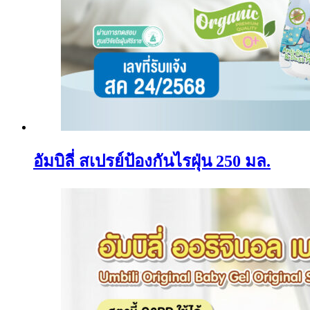
อัมบิลี่ สเปรย์ป้องกันไรฝุ่น 250 มล.