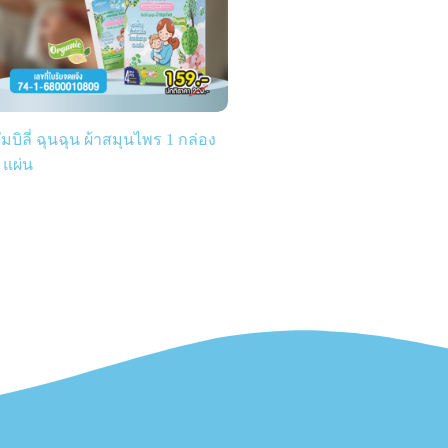
ัมบิลี่ ฉุนฉุน ผ้าสมุนไพร 1 กล่อง
 แผ่น