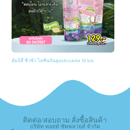
อัมบิลี่ ชิ่วชิ่ว โลชั่นกันยุงและแมลง 30 มล.
ติดต่อ/สอบถาม สั่งซื้อสินค้า
บริษัท พอยท์ ซัพพลายส์ จำกัด