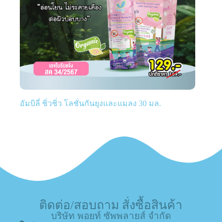
อัมบิลี่ ชิ่วชิ่ว โลชั่นกันยุงและแมลง 30 มล.
ติดต่อ/สอบถาม สั่งซื้อสินค้า
บริษัท พอยท์ ซัพพลายส์ จำกัด