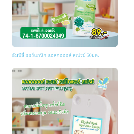
อัมบิลี่ ออร์แกนิก แอลกอฮอล์ สเปรย์ 50มล.