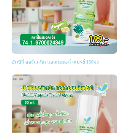
อัมบิลี่ ออร์แกนิก แอลกอฮอล์ สเปรย์ 150มล.