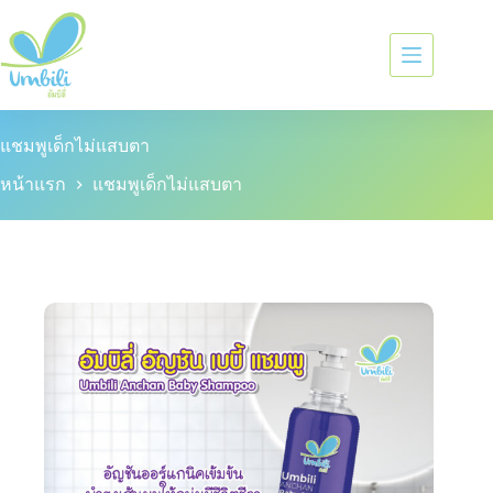
แชมพูเด็กไม่แสบตา
หน้าแรก
แชมพูเด็กไม่แสบตา