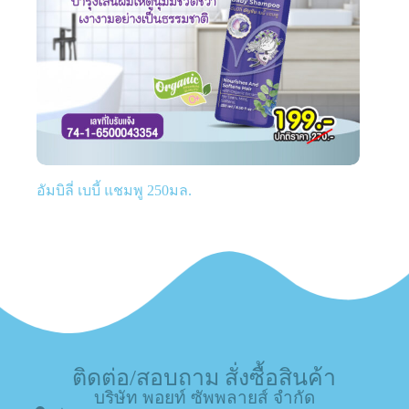
อัมบิลี่ เบบี้ แชมพู 250มล.
ติดต่อ/สอบถาม สั่งซื้อสินค้า
บริษัท พอยท์ ซัพพลายส์ จำกัด