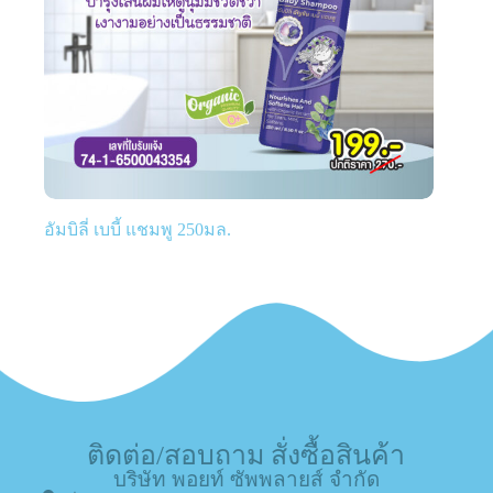
อัมบิลี่ เบบี้ แชมพู 250มล.
ติดต่อ/สอบถาม สั่งซื้อสินค้า
บริษัท พอยท์ ซัพพลายส์ จำกัด