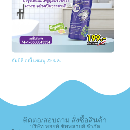
อัมบิลี่ เบบี้ แชมพู 250มล.
ติดต่อ/สอบถาม สั่งซื้อสินค้า
บริษัท พอยท์ ซัพพลายส์ จำกัด