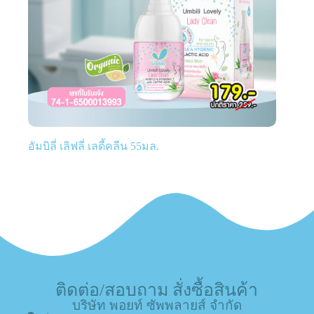
อัมบิลี่ เลิฟลี่ เลดี้คลีน 55มล.
ติดต่อ/สอบถาม สั่งซื้อสินค้า
บริษัท พอยท์ ซัพพลายส์ จำกัด