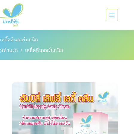
เลดี้คลีนออร์แกนิก
หน้าแรก
เลดี้คลีนออร์แกนิก