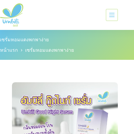
เซรั่มหอมแดงพกพาง่าย
หน้าแรก
เซรั่มหอมแดงพกพาง่าย