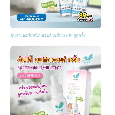
ฉุนฉุน ออร์แกนิก ออยล์ เซรั่ม 5 มล. ลูกกลิ้ง