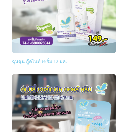
ฉุนฉุน กู๊ดไนท์ เซรั่ม 12 มล.