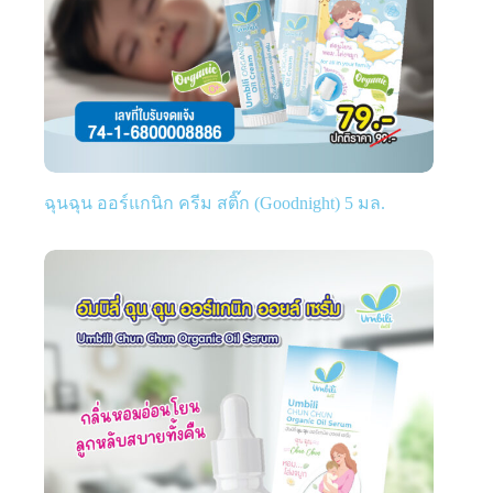
ฉุนฉุน ออร์แกนิก ครีม สติ๊ก (Goodnight) 5 มล.