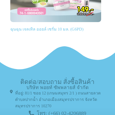
ฉุนฉุน เจลเทิล ออยล์ เซรั่ม 10 มล. (G6PD)
ติดต่อ/สอบถาม สั่งซื้อสินค้า
บริษัท พอยท์ ซัพพลายส์ จำกัด
ที่อยู่: 81/1 ซอย 12 (เกษมสมุทร 2/1 ) ถนนสายลวด
ตำบลปากน้ำ อำเภอเมืองสมุทรปราการ จังหวัด
สมุทรปราการ 10270
โทร: (+66) 02-4206889