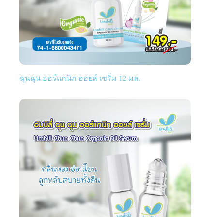
ฉุนฉุน ออร์แกนิก ออยล์ เซรั่ม 12 มล.